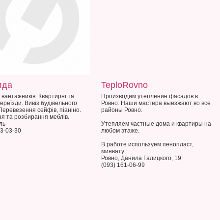
лда
TeploRovno
 вантажників. Квартирні та
Производим утепление фасадов в
переїзди. Вивіз будівельного
Ровно. Наши мастера выезжают во все
 Перевезення сейфів, піаніно.
районы Ровно.
я та розбирання меблів.
ль
Утепляем частные дома и квартиры на
33-03-30
любом этаже.
В работе используем пенопласт,
минвату.
Ровно, Данила Галицкого, 19
(093) 161-06-99