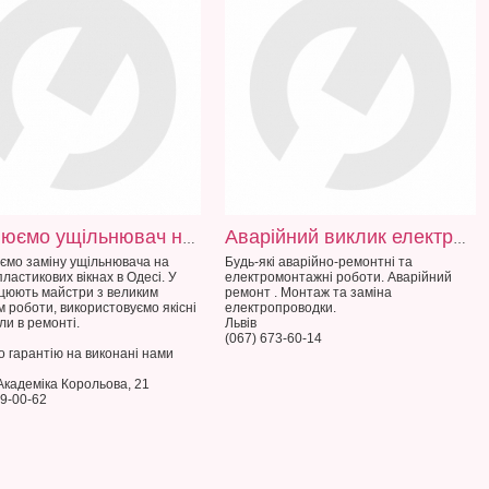
Замінюємо ущільнювач на вікнах в Одесі
Аварійний виклик електрика
ємо заміну ущільнювача на
Будь-які аварійно-ремонтні та
ластикових вікнах в Одесі. У
електромонтажні роботи. Аварійний
цюють майстри з великим
ремонт . Монтаж та заміна
м роботи, використовуємо якісні
електропроводки.
ли в ремонті.
Львів
(067) 673-60-14
 гарантію на виконані нами
Академіка Корольова, 21
39-00-62