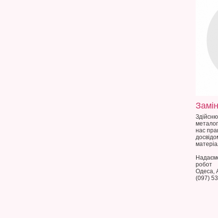
Здійсню
металоп
нас пра
досвідо
матеріа
Надаємо
робот
Одеса, 
(097) 5