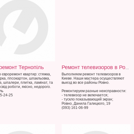
ремонт Тернопіль
Ремонт телевизоров в Ровно
 євроремонт квартир: стяжка,
Выполняем ремонт телевизоров в
рка, гіпсокартон, шпакльовка,
Киеве. Наши мастера осуществляют
а, шпалери, плитка, ламінат, та
выезд во все районы Ровно.
свід роботи, якісно, недорого.
ль
Ремонтируем разные неисправности:
25-24-25
- телевизор не включается;
- тускло показывающий экран;
Ровно, Данила Галицкого, 19
(093) 161-06-99