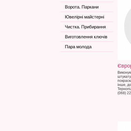
Ворота. Паркани
Ювелірні майстерні
Чистка. Прибирання
Виготовлення ключів
Пара молода
Євро
Виконую
штукату
покраск
інше, до
Тернопі
(068) 2