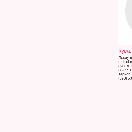
Кува
Послуги
офісні 
сміття.
Збиранн
Тернопі
(098) 5