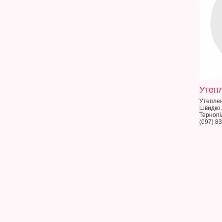
Утеп
Утеплен
Швидко.
Тернопі
(097) 8