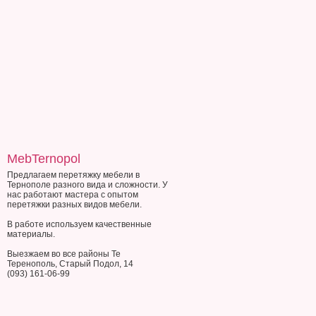
MebTernopol
Предлагаем перетяжку мебели в
Тернополе разного вида и сложности. У
нас работают мастера с опытом
перетяжки разных видов мебели.
В работе используем качественные
материалы.
Выезжаем во все районы Те
Теренополь, Старый Подол, 14
(093) 161-06-99