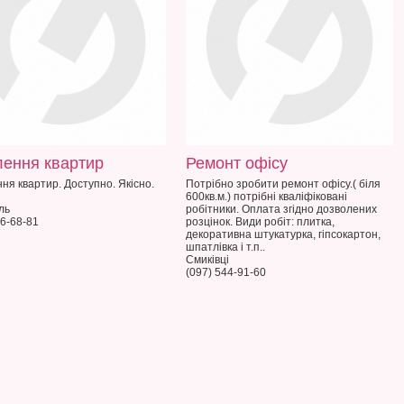
лення квартир
Ремонт офісу
ня квартир. Доступно. Якісно.
Потрібно зробити ремонт офісу.( біля
600кв.м.) потрібні кваліфіковані
ль
робітники. Оплата згідно дозволених
36-68-81
розцінок. Види робіт: плитка,
декоративна штукатурка, гіпсокартон,
шпатлівка і т.п..
Смиківці
(097) 544-91-60