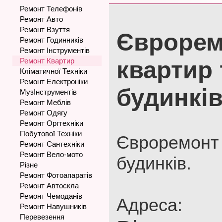
Ремонт Телефонів
Ремонт Авто
Ремонт Взуття
Єврорем
Ремонт Годинників
Ремонт Інструментів
Ремонт Квартир
квартир 
Кліматичної Техніки
Ремонт Електроніки
будинкі
МузІнструментів
Ремонт Меблів
Ремонт Одягу
Ремонт Оргтехніки
Побутової Техніки
Євроремонт 
Ремонт Сантехніки
Ремонт Вело-мото
будинків.
Різне
Ремонт Фотоапаратів
Ремонт Автоскла
Ремонт Чемоданів
Адреса:
Ремонт Навушників
Перевезення