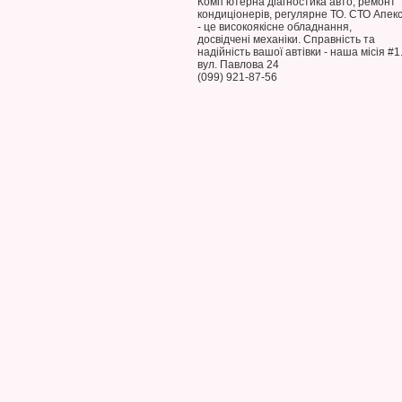
Комп’ютерна діагностика авто, ремонт
кондиціонерів, регулярне ТО. СТО Апек
- це високоякісне обладнання,
досвідчені механіки. Справність та
надійність вашої автівки - наша місія #1
вул. Павлова 24
(099) 921-87-56