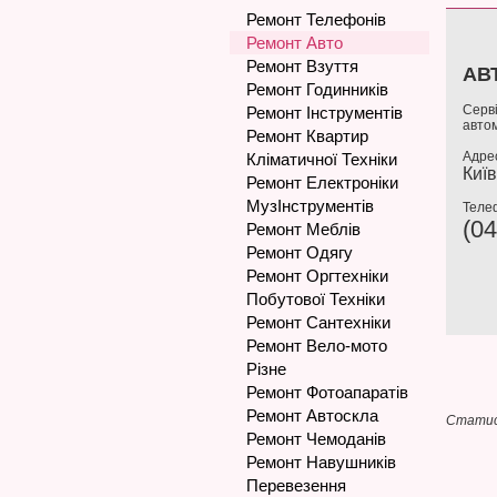
Ремонт Телефонів
Ремонт Авто
Ремонт Взуття
АВ
Ремонт Годинників
Серві
Ремонт Інструментів
автом
Ремонт Квартир
Адре
Кліматичної Техніки
Київ
Ремонт Електроніки
МузІнструментів
Теле
(04
Ремонт Меблів
Ремонт Одягу
Ремонт Оргтехніки
Побутової Техніки
Ремонт Сантехніки
Ремонт Вело-мото
Різне
Ремонт Фотоапаратів
Ремонт Автоскла
Статис
Ремонт Чемоданів
Ремонт Навушників
Перевезення