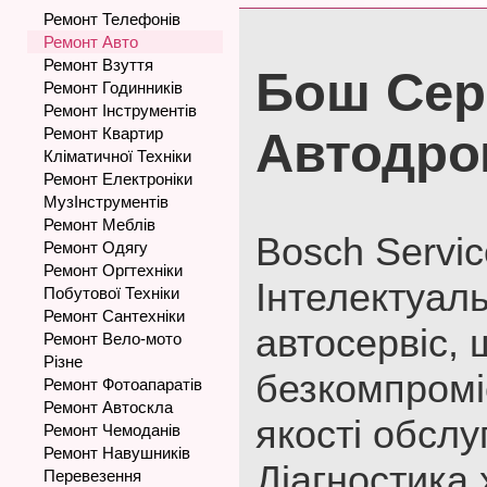
Ремонт Телефонів
Ремонт Авто
Ремонт Взуття
Бош Сер
Ремонт Годинників
Ремонт Інструментів
Ремонт Квартир
Автодро
Кліматичної Техніки
Ремонт Електроніки
МузІнструментів
Ремонт Меблів
Bosch Servic
Ремонт Одягу
Ремонт Оргтехніки
Інтелектуал
Побутової Техніки
Ремонт Сантехніки
автосервіс, 
Ремонт Вело-мото
Різне
безкомпромі
Ремонт Фотоапаратів
Ремонт Автоскла
якості обслу
Ремонт Чемоданів
Ремонт Навушників
Діагностика
Перевезення