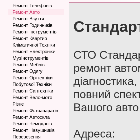
Ремонт Телефонів
Ремонт Авто
Ремонт Взуття
Стандар
Ремонт Годинників
Ремонт Інструментів
Ремонт Квартир
Кліматичної Техніки
СТО Стандарт
Ремонт Електроніки
МузІнструментів
ремонт автом
Ремонт Меблів
Ремонт Одягу
діагностика
Ремонт Оргтехніки
Побутової Техніки
повний спек
Ремонт Сантехніки
Ремонт Вело-мото
Вашого авто
Різне
Ремонт Фотоапаратів
Ремонт Автоскла
Ремонт Чемоданів
Адреса:
Ремонт Навушників
Перевезення