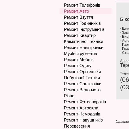
Ремонт Телефонів
Ремонт Авто
Ремонт Взуття
5 к
Ремонт Годинників
- Шин
Ремонт Інструментів
- Зам
Ремонт Квартир
- Вир
- Ар
Кліматичної Техніки
- Гар
Ремонт Електроніки
- Реа
- Стр
МузІнструментів
Ремонт Меблів
Адре
Тер
Ремонт Одягу
Ремонт Оргтехніки
Теле
Побутової Техніки
(06
Ремонт Сантехніки
(03
Ремонт Вело-мото
Різне
Ремонт Фотоапаратів
Ремонт Автоскла
Ремонт Чемоданів
Ремонт Навушників
Статис
Перевезення