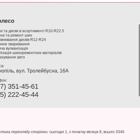
олесо
и та диски в асортименті R10-R22.5
іна та ремонт шин
івнювання дисків R12-R24
гонне зварювання
яча вулканізація
лізація шиноремонтних матеріалів
ахування авто
са:
нопіль, вул. Тролейбусна, 16А
фон:
7) 351-45-61
5) 222-45-44
тика перегляду сторінки:
сьогодні 1, з початку місяця 8, всього 3340