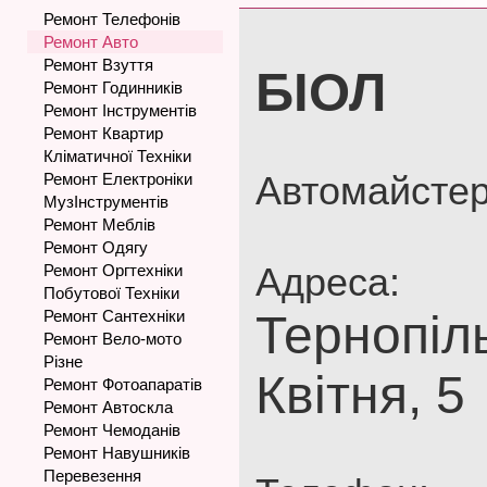
Ремонт Телефонів
Ремонт Авто
Ремонт Взуття
БІОЛ
Ремонт Годинників
Ремонт Інструментів
Ремонт Квартир
Кліматичної Техніки
Автомайстер
Ремонт Електроніки
МузІнструментів
Ремонт Меблів
Ремонт Одягу
Адреса:
Ремонт Оргтехніки
Побутової Техніки
Ремонт Сантехніки
Тернопіль
Ремонт Вело-мото
Різне
Квітня, 5
Ремонт Фотоапаратів
Ремонт Автоскла
Ремонт Чемоданів
Ремонт Навушників
Перевезення