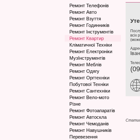
Ремонт Телефонів
Ремонт Авто
Ремонт Взуття
Уте
Ремонт Годинників
Послу
Ремонт Інструментів
всіх 
Ремонт Квартир
(може
Кліматичної Техніки
Адре
Ремонт Електроніки
Іва
МузІнструментів
Теле
Ремонт Меблів
(09
Ремонт Одягу
Ремонт Оргтехніки
Побутової Техніки
Ремонт Сантехніки
Ремонт Вело-мото
Різне
Ремонт Фотоапаратів
Ремонт Автоскла
Статис
Ремонт Чемоданів
Ремонт Навушників
Перевезення