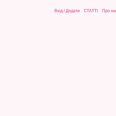
Вхід
/
Додати
СТАТТІ
Про на