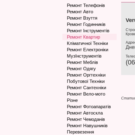
Ремонт Телефонів
Ремонт Авто
Ремонт Взуття
Ver
Ремонт Годинників
Строи
Ремонт Інструментів
Кров
Ремонт Квартир
Адре
Кліматичної Техніки
Дне
Ремонт Електроніки
МузІнструментів
Теле
(06
Ремонт Меблів
Ремонт Одягу
Ремонт Оргтехніки
Побутової Техніки
Ремонт Сантехніки
Ремонт Вело-мото
Статис
Різне
Ремонт Фотоапаратів
Ремонт Автоскла
Ремонт Чемоданів
Ремонт Навушників
Перевезення