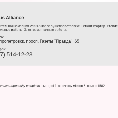
us Alliance
тельная компания Verus Alliance в Днепропетровске. Ремонт квартир. Утепле
ельные работы. Электромонтажные работы.
са:
пропетровск, просп. Газеты "Правда", 65
фон:
7) 514-12-23
тика перегляду сторінки:
сьогодні 1, з початку місяця 5, всього 1502