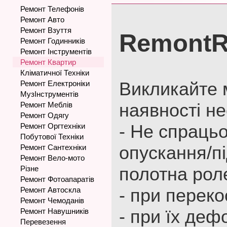
Ремонт Телефонів
Ремонт Авто
Ремонт Взуття
RemontR
Ремонт Годинників
Ремонт Інструментів
Ремонт Квартир
Кліматичної Техніки
Викликайте 
Ремонт Електроніки
МузІнструментів
наявності н
Ремонт Меблів
Ремонт Одягу
- Не спраць
Ремонт Оргтехніки
Побутової Техніки
опускання/п
Ремонт Сантехніки
Ремонт Вело-мото
полотна рол
Різне
Ремонт Фотоапаратів
- при переко
Ремонт Автоскла
Ремонт Чемоданів
- при їх деф
Ремонт Навушників
Перевезення