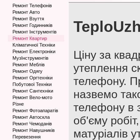
Ремонт Телефонів
Ремонт Авто
Ремонт Взуття
TeploUz
Ремонт Годинників
Ремонт Інструментів
Ремонт Квартир
Кліматичної Техніки
Ціну за ква
Ремонт Електроніки
МузІнструментів
утеплення с
Ремонт Меблів
Ремонт Одягу
телефону. П
Ремонт Оргтехніки
Побутової Техніки
назвемо так
Ремонт Сантехніки
Ремонт Вело-мото
телефону в 
Різне
Ремонт Фотоапаратів
об'єму робіт
Ремонт Автоскла
Ремонт Чемоданів
матуріалів у
Ремонт Навушників
Перевезення