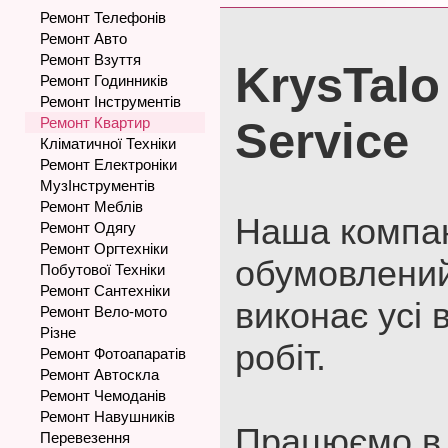
Ремонт Телефонів
Ремонт Авто
Ремонт Взуття
KrysTalo 
Ремонт Годинників
Ремонт Інструментів
Ремонт Квартир
Service
Кліматичної Техніки
Ремонт Електроніки
МузІнструментів
Ремонт Меблів
Наша компані
Ремонт Одягу
Ремонт Оргтехніки
обумовлений
Побутової Техніки
Ремонт Сантехніки
виконає усі
Ремонт Вело-мото
Різне
робіт.
Ремонт Фотоапаратів
Ремонт Автоскла
Ремонт Чемоданів
Ремонт Навушників
Працюємо в 
Перевезення