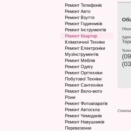
Ремонт Телефонів
Ремонт Авто
Ремонт Взуття
Обш
Ремонт Годинників
Обшив
Ремонт Інструментів
Ремонт Квартир
Адре
Тер
Кліматичної Техніки
Ремонт Електроніки
Теле
МузІнструментів
(09
Ремонт Меблів
(03
Ремонт Одягу
Ремонт Оргтехніки
Побутової Техніки
Ремонт Сантехніки
Ремонт Вело-мото
Різне
Ремонт Фотоапаратів
Ремонт Автоскла
Статис
Ремонт Чемоданів
Ремонт Навушників
Перевезення