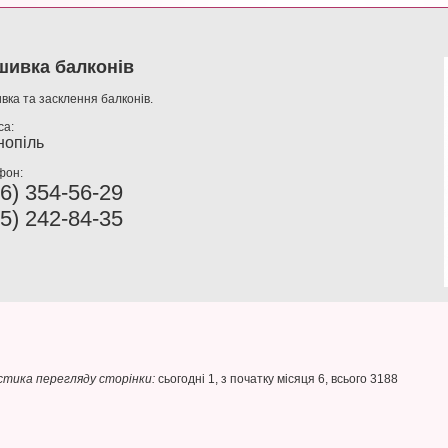
ивка балконів
ка та засклення балконів.
са:
нопіль
фон:
6) 354-56-29
5) 242-84-35
тика перегляду сторінки:
сьогодні 1, з початку місяця 6, всього 3188