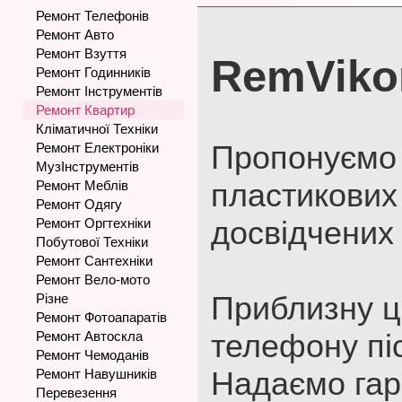
Ремонт Телефонів
Ремонт Авто
Ремонт Взуття
RemViko
Ремонт Годинників
Ремонт Інструментів
Ремонт Квартир
Кліматичної Техніки
Пропонуємо 
Ремонт Електроніки
МузІнструментів
пластикових 
Ремонт Меблів
Ремонт Одягу
досвідчених 
Ремонт Оргтехніки
Побутової Техніки
Ремонт Сантехніки
Ремонт Вело-мото
Приблизну ц
Різне
Ремонт Фотоапаратів
телефону пі
Ремонт Автоскла
Ремонт Чемоданів
Надаємо гар
Ремонт Навушників
Перевезення