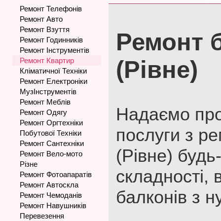
Ремонт Телефонів
Ремонт Авто
Ремонт Взуття
Ремонт 
Ремонт Годинників
Ремонт Інструментів
Ремонт Квартир
(Рівне)
Кліматичної Техніки
Ремонт Електроніки
МузІнструментів
Ремонт Меблів
Надаємо про
Ремонт Одягу
Ремонт Оргтехніки
послуги з ре
Побутової Техніки
Ремонт Сантехніки
(Рівне) будь
Ремонт Вело-мото
Різне
складності,
Ремонт Фотоапаратів
Ремонт Автоскла
балконів з н
Ремонт Чемоданів
Ремонт Навушників
Перевезення