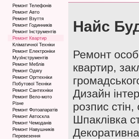
Ремонт Телефонів
Ремонт Авто
Ремонт Взуття
Найс Бу
Ремонт Годинників
Ремонт Інструментів
Ремонт Квартир
Кліматичної Техніки
Ремонт особн
Ремонт Електроніки
МузІнструментів
квартир, зак
Ремонт Меблів
Ремонт Одягу
громадськог
Ремонт Оргтехніки
Побутової Техніки
Дизайн інтер
Ремонт Сантехніки
Ремонт Вело-мото
розпис стін, 
Різне
Ремонт Фотоапаратів
Шпаклівка ст
Ремонт Автоскла
Ремонт Чемоданів
Декоративна
Ремонт Навушників
Перевезення