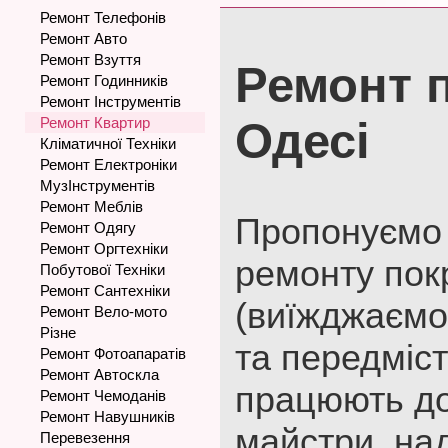
Ремонт Телефонів
Ремонт Авто
Ремонт Взуття
Ремонт п
Ремонт Годинників
Ремонт Інструментів
Ремонт Квартир
Одесі
Кліматичної Техніки
Ремонт Електроніки
МузІнструментів
Ремонт Меблів
Пропонуємо 
Ремонт Одягу
Ремонт Оргтехніки
ремонту покр
Побутової Техніки
Ремонт Сантехніки
(виїжджаємо 
Ремонт Вело-мото
Різне
та передміст
Ремонт Фотоапаратів
Ремонт Автоскла
працюють до
Ремонт Чемоданів
Ремонт Навушників
майстри, на
Перевезення