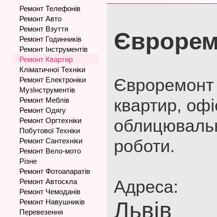
Ремонт Телефонів
Ремонт Авто
Ремонт Взуття
Єврорем
Ремонт Годинників
Ремонт Інструментів
Ремонт Квартир
Кліматичної Техніки
Євроремонт в
Ремонт Електроніки
МузІнструментів
квартир, офі
Ремонт Меблів
Ремонт Одягу
облицювальні
Ремонт Оргтехніки
Побутової Техніки
роботи.
Ремонт Сантехніки
Ремонт Вело-мото
Різне
Ремонт Фотоапаратів
Адреса:
Ремонт Автоскла
Ремонт Чемоданів
Ремонт Навушників
Львів
Перевезення