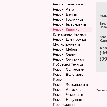
Ремонт Телефонів
Ремонт Авто
Ремонт Взуття
Зи
Ремонт Годинників
Зимов
Ремонт Інструментів
Проек
Ремонт Квартир
Кліматичної Техніки
Адре
Ремонт Електроніки
Київ
МузІнструментів
Теле
Ремонт Меблів
(06
Ремонт Одягу
(09
Ремонт Оргтехніки
Побутової Техніки
Ремонт Сантехніки
Ремонт Вело-мото
Різне
Ремонт Фотоапаратів
Ремонт Автоскла
Статис
Ремонт Чемоданів
Ремонт Навушників
Перевезення