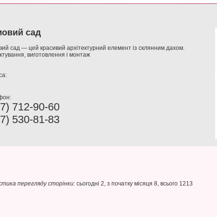
мовий сад
ий сад — цей красивий архітектурний елемент із склянним дахом.
тування, виготовлення і монтаж
са:
фон:
7) 712-90-60
7) 530-81-83
тика перегляду сторінки:
сьогодні 2, з початку місяця 8, всього 1213