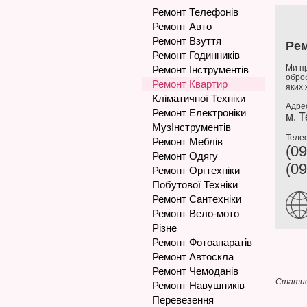
Ремонт Телефонів
Ремонт Авто
Ремонт Взуття
Рем
Ремонт Годинників
Ми пр
Ремонт Інструментів
оброб
Ремонт Квартир
яких 
Кліматичної Техніки
Адре
Ремонт Електроніки
м. 
МузІнструментів
Теле
Ремонт Меблів
(09
Ремонт Одягу
(09
Ремонт Оргтехніки
Побутової Техніки
Ремонт Сантехніки
Ремонт Вело-мото
Різне
Ремонт Фотоапаратів
Ремонт Автоскла
Ремонт Чемоданів
Статис
Ремонт Навушників
Перевезення