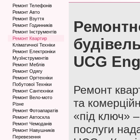
Ремонт Телефонів
Ремонт Авто
Ремонт Взуття
Ремонтн
Ремонт Годинників
Ремонт Інструментів
Ремонт Квартир
будівел
Кліматичної Техніки
Ремонт Електроніки
UCG Eng
МузІнструментів
Ремонт Меблів
Ремонт Одягу
Ремонт Оргтехніки
Побутової Техніки
Ремонт кварт
Ремонт Сантехніки
Ремонт Вело-мото
та комерцій
Різне
Ремонт Фотоапаратів
«під ключ» –
Ремонт Автоскла
Ремонт Чемоданів
послуги над
Ремонт Навушників
Перевезення