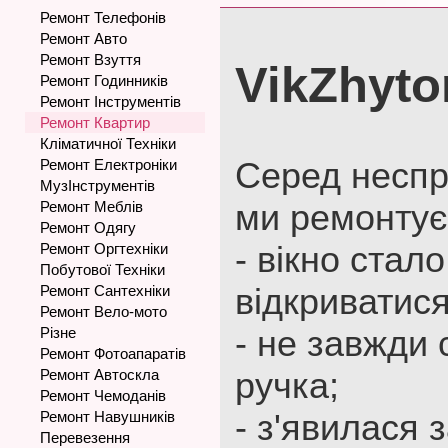
Ремонт Телефонів
Ремонт Авто
Ремонт Взуття
VikZhyt
Ремонт Годинників
Ремонт Інструментів
Ремонт Квартир
Кліматичної Техніки
Серед неспр
Ремонт Електроніки
МузІнструментів
ми ремонтує
Ремонт Меблів
Ремонт Одягу
- вікно стал
Ремонт Оргтехніки
Побутової Техніки
відкриватися
Ремонт Сантехніки
Ремонт Вело-мото
- не завжди
Різне
Ремонт Фотоапаратів
ручка;
Ремонт Автоскла
Ремонт Чемоданів
- з'явилася з
Ремонт Навушників
Перевезення