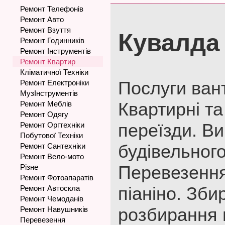
Ремонт Телефонів
Ремонт Авто
Ремонт Взуття
Кувалда
Ремонт Годинників
Ремонт Інструментів
Ремонт Квартир
Кліматичної Техніки
Послуги ван
Ремонт Електроніки
МузІнструментів
Квартирні та
Ремонт Меблів
Ремонт Одягу
переїзди. Ви
Ремонт Оргтехніки
Побутової Техніки
будівельного
Ремонт Сантехніки
Ремонт Вело-мото
Перевезення
Різне
Ремонт Фотоапаратів
піаніно. Зби
Ремонт Автоскла
Ремонт Чемоданів
розбирання 
Ремонт Навушників
Перевезення