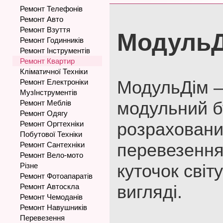
Ремонт Телефонів
Ремонт Авто
Ремонт Взуття
Модуль
Ремонт Годинників
Ремонт Інструментів
Ремонт Квартир
Кліматичної Техніки
МодульДім –
Ремонт Електроніки
МузІнструментів
модульний б
Ремонт Меблів
Ремонт Одягу
розраховани
Ремонт Оргтехніки
Побутової Техніки
перевезення
Ремонт Сантехніки
Ремонт Вело-мото
куточок світ
Різне
Ремонт Фотоапаратів
вигляді.
Ремонт Автоскла
Ремонт Чемоданів
Ремонт Навушників
Перевезення