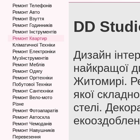
Ремонт Телефонів
Ремонт Авто
Ремонт Взуття
DD Studi
Ремонт Годинників
Ремонт Інструментів
Ремонт Квартир
Кліматичної Техніки
Дизайн інтер
Ремонт Електроніки
МузІнструментів
найкращої ди
Ремонт Меблів
Ремонт Одягу
Житомирі. Р
Ремонт Оргтехніки
Побутової Техніки
якої складно
Ремонт Сантехніки
Ремонт Вело-мото
стелі. Декор
Різне
Ремонт Фотоапаратів
екооздоблен
Ремонт Автоскла
Ремонт Чемоданів
Ремонт Навушників
Перевезення