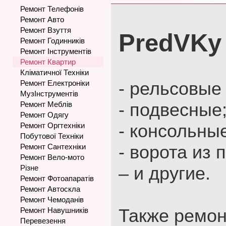
Ремонт Телефонів
Ремонт Авто
Ремонт Взуття
PredVKy
Ремонт Годинників
Ремонт Інструментів
Ремонт Квартир
Кліматичної Техніки
- рельсовые
Ремонт Електроніки
МузІнструментів
- подвесные
Ремонт Меблів
Ремонт Одягу
- консольны
Ремонт Оргтехніки
Побутової Техніки
- ворота из
Ремонт Сантехніки
Ремонт Вело-мото
– и другие.
Різне
Ремонт Фотоапаратів
Ремонт Автоскла
Ремонт Чемоданів
Также ремон
Ремонт Навушників
Перевезення