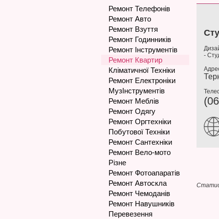
Ремонт Телефонів
Ремонт Авто
Ремонт Взуття
Сту
Ремонт Годинників
Дизай
Ремонт Інструментів
- Сту
Ремонт Квартир
Адре
Кліматичної Техніки
Терн
Ремонт Електроніки
МузІнструментів
Теле
(06
Ремонт Меблів
Ремонт Одягу
Ремонт Оргтехніки
Побутової Техніки
Ремонт Сантехніки
Ремонт Вело-мото
Різне
Ремонт Фотоапаратів
Ремонт Автоскла
Статис
Ремонт Чемоданів
Ремонт Навушників
Перевезення