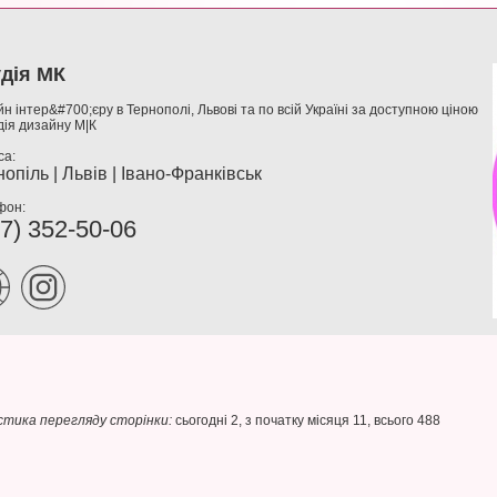
дія МК
н інтер&#700;єру в Тернополі, Львові та по всій Україні за доступною ціною
дія дизайну М|К
са:
опіль | Львів | Івано-Франківськ
фон:
7) 352-50-06
тика перегляду сторінки:
сьогодні 2, з початку місяця 11, всього 488