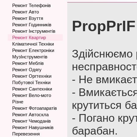
Ремонт Телефонів
Ремонт Авто
Ремонт Взуття
PropPrIF
Ремонт Годинників
Ремонт Інструментів
Ремонт Квартир
Кліматичної Техніки
Здійснюємо
Ремонт Електроніки
МузІнструментів
несправност
Ремонт Меблів
Ремонт Одягу
- Не вмикає
Ремонт Оргтехніки
Побутової Техніки
- Вмикається
Ремонт Сантехніки
Ремонт Вело-мото
крутиться б
Різне
Ремонт Фотоапаратів
- Погано кру
Ремонт Автоскла
Ремонт Чемоданів
барабан.
Ремонт Навушників
Перевезення