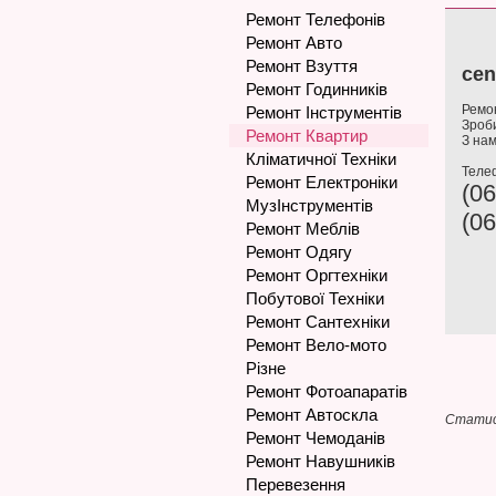
Ремонт Телефонів
Ремонт Авто
Ремонт Взуття
cen
Ремонт Годинників
Ремон
Ремонт Інструментів
Зроби
Ремонт Квартир
З нам
Кліматичної Техніки
Теле
Ремонт Електроніки
(06
МузІнструментів
(06
Ремонт Меблів
Ремонт Одягу
Ремонт Оргтехніки
Побутової Техніки
Ремонт Сантехніки
Ремонт Вело-мото
Різне
Ремонт Фотоапаратів
Ремонт Автоскла
Статис
Ремонт Чемоданів
Ремонт Навушників
Перевезення