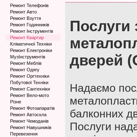
Ремонт Телефонів
Ремонт Авто
Ремонт Взуття
Послуги 
Ремонт Годинників
Ремонт Інструментів
Ремонт Квартир
металоп
Кліматичної Техніки
Ремонт Електроніки
дверей (
МузІнструментів
Ремонт Меблів
Ремонт Одягу
Ремонт Оргтехніки
Побутової Техніки
Надаємо пос
Ремонт Сантехніки
Ремонт Вело-мото
металопласт
Різне
Ремонт Фотоапаратів
балконних дв
Ремонт Автоскла
Ремонт Чемоданів
Послуги над
Ремонт Навушників
Перевезення