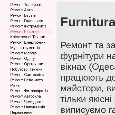
Ремонт Телефонів
Ремонт Авто
Ремонт Взуття
Furnitur
Ремонт Годинників
Ремонт Інструментів
Ремонт Квартир
Кліматичної Техніки
Ремонт та з
Ремонт Електроніки
МузІнструментів
фурнітури н
Ремонт Меблів
Ремонт Одягу
вікнах (Одес
Ремонт Оргтехніки
Побутової Техніки
працюють до
Ремонт Сантехніки
Ремонт Вело-мото
майстори, в
Різне
Ремонт Фотоапаратів
тільки якісн
Ремонт Автоскла
Ремонт Чемоданів
виписуємо га
Ремонт Навушників
Перевезення