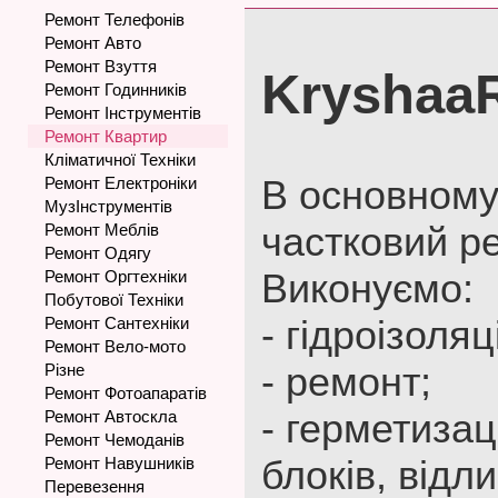
Ремонт Телефонів
Ремонт Авто
Ремонт Взуття
Krysha
Ремонт Годинників
Ремонт Інструментів
Ремонт Квартир
Кліматичної Техніки
В основном
Ремонт Електроніки
МузІнструментів
частковий р
Ремонт Меблів
Ремонт Одягу
Виконуємо:
Ремонт Оргтехніки
Побутової Техніки
- гідроізоляц
Ремонт Сантехніки
Ремонт Вело-мото
- ремонт;
Різне
Ремонт Фотоапаратів
- герметизац
Ремонт Автоскла
Ремонт Чемоданів
блоків, відли
Ремонт Навушників
Перевезення