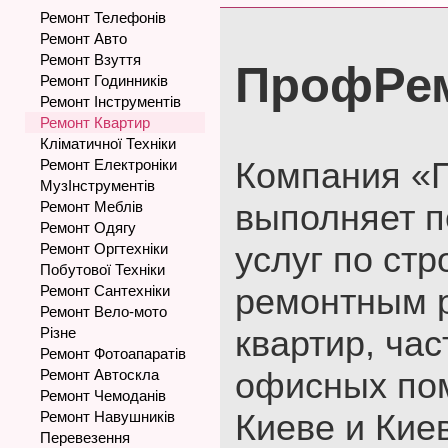
Ремонт Телефонів
Ремонт Авто
Ремонт Взуття
ПрофРе
Ремонт Годинників
Ремонт Інструментів
Ремонт Квартир
Кліматичної Техніки
Компания 
Ремонт Електроніки
МузІнструментів
выполняет п
Ремонт Меблів
Ремонт Одягу
услуг по стр
Ремонт Оргтехніки
Побутової Техніки
ремонтным 
Ремонт Сантехніки
Ремонт Вело-мото
квартир, ча
Різне
Ремонт Фотоапаратів
офисных по
Ремонт Автоскла
Ремонт Чемоданів
Киеве и Кие
Ремонт Навушників
Перевезення