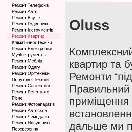
Ремонт Телефонів
Ремонт Авто
Ремонт Взуття
Oluss
Ремонт Годинників
Ремонт Інструментів
Ремонт Квартир
Кліматичної Техніки
Комплексни
Ремонт Електроніки
МузІнструментів
квартир та б
Ремонт Меблів
Ремонт Одягу
Ремонти “під
Ремонт Оргтехніки
Побутової Техніки
Правильний
Ремонт Сантехніки
Ремонт Вело-мото
приміщення 
Різне
Ремонт Фотоапаратів
встановленн
Ремонт Автоскла
Ремонт Чемоданів
дальше ми 
Ремонт Навушників
Перевезення