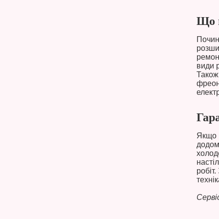
Що 
Почин
розши
ремон
види 
Також
фреон
елект
Гара
Якщо 
додом
холод
насті
робіт
технік
Серві