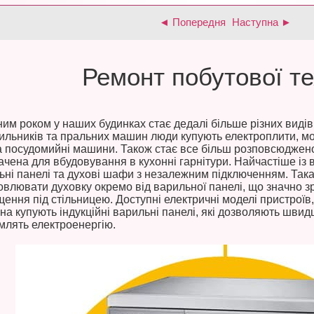
◄ Попередня
Наступна ►
Ремонт побутової те
ним роком у наших будинках стає дедалі більше різних видів 
ильників та пральних машин люди купують електроплити, мо
та посудомийні машини. Також стає все більш розповсюджено
ачена для вбудовування в кухонні гарнітури. Найчастіше із 
ьні панелі та духові шафи з незалежним підключенням. Так
овлювати духовку окремо від варильної панелі, що значно з
ення під стільницею. Доступні електричні моделі пристроїв, 
на купують індукційні варильні панелі, які дозволяють швид
млять електроенергію.