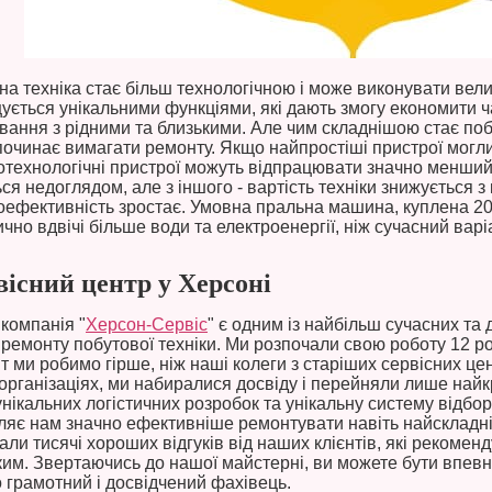
на техніка стає більш технологічною і може виконувати вели
ується унікальними функціями, які дають змогу економити ч
ування з рідними та близькими. Але чим складнішою стає поб
починає вимагати ремонту. Якщо найпростіші пристрої могл
отехнологічні пристрої можуть відпрацювати значно менший 
ся недоглядом, але з іншого - вартість техніки знижується з 
оефективність зростає. Умовна пральна машина, куплена 20
чно вдвічі більше води та електроенергії, ніж сучасний варі
вісний центр у Херсоні
компанія "
Херсон-Сервіс
" є одним із найбільш сучасних та
 ремонту побутової техніки. Ми розпочали свою роботу 12 ро
т ми робимо гірше, ніж наші колеги з старіших сервісних це
 організаціях, ми набиралися досвіду і перейняли лише най
унікальних логістичних розробок та унікальну систему відбор
ляє нам значно ефективніше ремонтувати навіть найскладніш
али тисячі хороших відгуків від наших клієнтів, які рекомен
ким. Звертаючись до нашої майстерні, ви можете бути впевн
о грамотний і досвідчений фахівець.