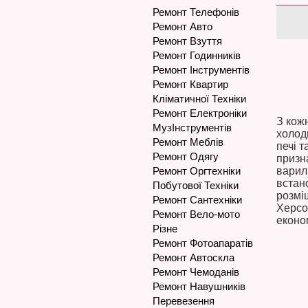
Ремонт Телефонів
Ремонт Авто
Ремонт Взуття
Ремонт Годинників
Ремонт Інструментів
Ремонт Квартир
Кліматичної Техніки
Ремонт Електроніки
З кож
МузІнструментів
холод
Ремонт Меблів
печі 
Ремонт Одягу
призн
варил
Ремонт Оргтехніки
встан
Побутової Техніки
розміщ
Ремонт Сантехніки
Херсо
Ремонт Вело-мото
еконо
Різне
Ремонт Фотоапаратів
Ремонт Автоскла
Ремонт Чемоданів
Ремонт Навушників
Перевезення