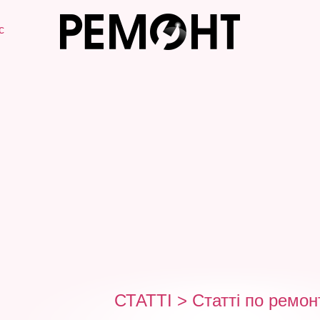
с
СТАТТІ
>
Статті по ремон