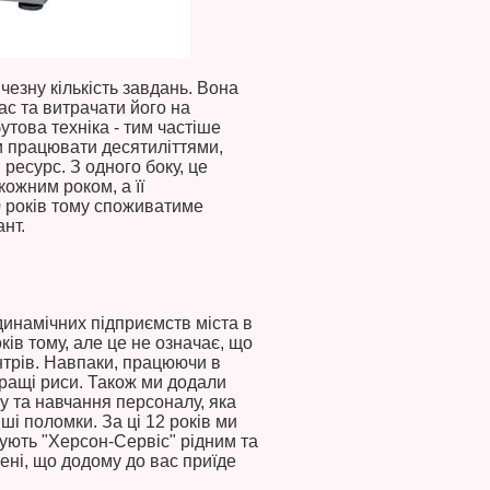
чезну кількість завдань. Вона
ас та витрачати його на
утова техніка - тим частіше
и працювати десятиліттями,
ресурс. З одного боку, це
кожним роком, а її
 років тому споживатиме
ант.
 динамічних підприємств міста в
ків тому, але це не означає, що
нтрів. Навпаки, працюючи в
кращі риси. Також ми додали
у та навчання персоналу, яка
і поломки. За ці 12 років ми
дують "Херсон-Сервіс" рідним та
ені, що додому до вас приїде