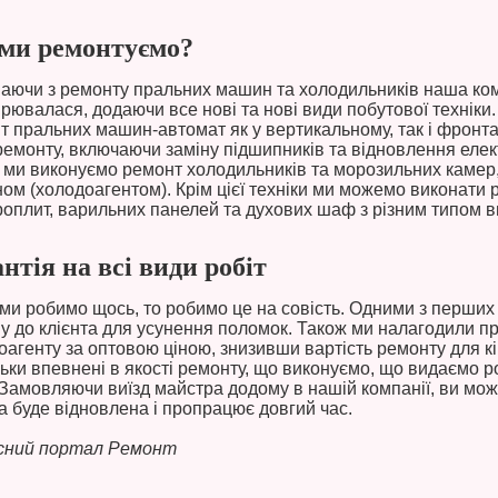
ми ремонтуємо?
аючи з ремонту пральних машин та холодильників наша ко
рювалася, додаючи все нові та нові види побутової техніки
т пральних машин-автомат як у вертикальному, так і фронта
ремонту, включаючи заміну підшипників та відновлення еле
 ми виконуємо ремонт холодильників та морозильних камер,
ом (холодоагентом). Крім цієї техніки ми можемо виконати
роплит, варильних панелей та духових шаф з різним типом 
нтія на всі види робіт
ми робимо щось, то робимо це на совість. Одними з перших
у до клієнта для усунення поломок. Також ми налагодили пр
оагенту за оптовою ціною, знизивши вартість ремонту для к
льки впевнені в якості ремонту, що виконуємо, що видаємо р
. Замовляючи виїзд майстра додому в нашій компанії, ви мож
а буде відновлена ​​і пропрацює довгий час.
сний портал Ремонт