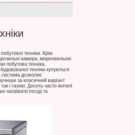
хніки
побутової техніки. Крім
розильні камери, мікрохвильові
ю побутова техніка,
вбудовуваної техніки купуються
а система дозволяє
ручніше за класичний варіант
так і газові. Досить часто жителі
ше нагрівати посуд та