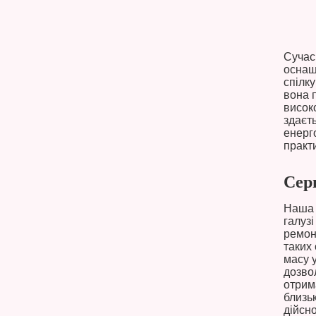
Сучас
оснащ
спілк
вона 
висок
здаєть
енерг
практи
Сер
Наша 
галузі
ремон
таких
масу 
дозво
отрим
близь
дійсн