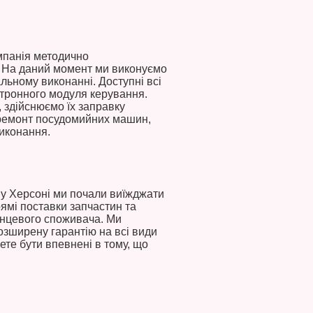
мпанія методично
. На даний момент ми виконуємо
льному виконанні. Доступні всі
ктронного модуля керування.
 здійснюємо їх заправку
 ремонт посудомийних машин,
виконання.
 у Херсоні ми почали виїжджати
ямі поставки запчастин та
інцевого споживача. Ми
озширену гарантію на всі види
ете бути впевнені в тому, що