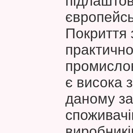
підлаштов
європейсь
Покриття 
практично 
промислов
є висока з
даному за
споживачів
виробників