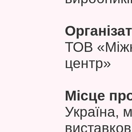
Організат
ТОВ «Між
центр»
Місце пр
Україна, 
виставков