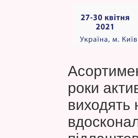
Асортимен
роки акти
виходять 
вдосконалю