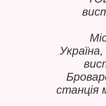
вис
Мі
Україна,
вис
Бровар
станція 