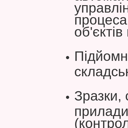
управлі
процеса
об'єктів
Підйомн
складсь
Зразки, 
прилад
(контро