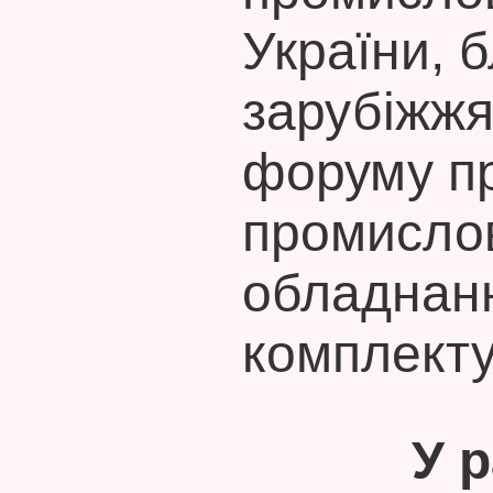
України, 
зарубіжжя
форуму пр
промислов
обладнанн
комплекту
У 