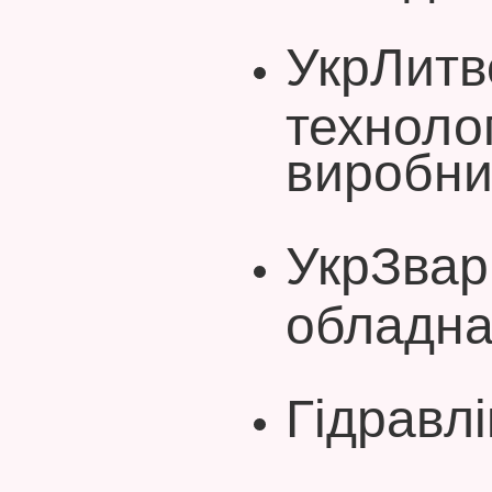
УкрЛитв
технолог
виробни
УкрЗвар
обладна
Гідравл