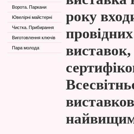
Ворота. Паркани
року вход
Ювелірні майстерні
Чистка. Прибирання
провідних
Виготовлення ключів
виставок,
Пара молода
сертифіко
Всесвітнь
виставково
найвищим 