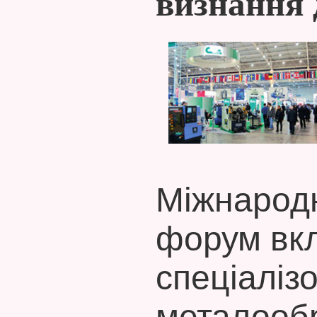
визнання 
Міжнарод
форум вкл
спеціалізо
металооб