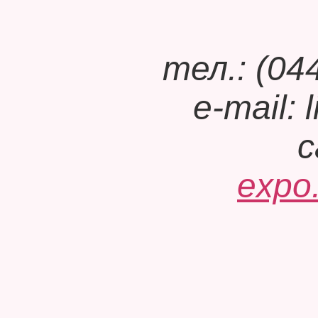
тел.: (04
e-mail: 
с
expo