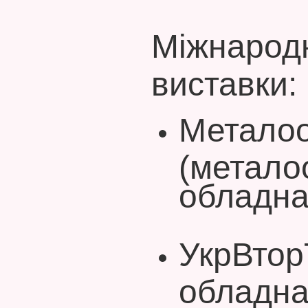
Міжнародн
виставки:
Метало
(металоо
обладна
УкрВторТ
обладна