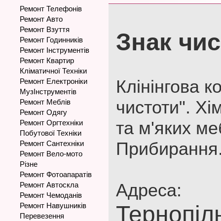
Ремонт Телефонів
Ремонт Авто
Ремонт Взуття
Знак чис
Ремонт Годинників
Ремонт Інструментів
Ремонт Квартир
Кліматичної Техніки
Клінінгова к
Ремонт Електроніки
МузІнструментів
чистоти". Хі
Ремонт Меблів
Ремонт Одягу
та м'яких ме
Ремонт Оргтехніки
Побутової Техніки
Прибирання
Ремонт Сантехніки
Ремонт Вело-мото
Різне
Ремонт Фотоапаратів
Адреса:
Ремонт Автоскла
Ремонт Чемоданів
Ремонт Навушників
Тернопіл
Перевезення