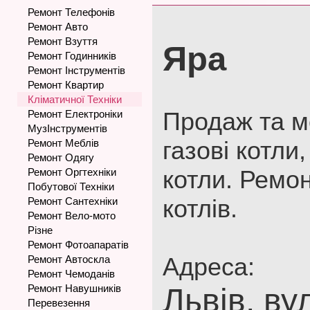
Ремонт Телефонів
Ремонт Авто
Ремонт Взуття
Яра
Ремонт Годинників
Ремонт Інструментів
Ремонт Квартир
Кліматичної Техніки
Продаж та м
Ремонт Електроніки
МузІнструментів
газові котли
Ремонт Меблів
Ремонт Одягу
котли. Ремон
Ремонт Оргтехніки
Побутової Техніки
котлів.
Ремонт Сантехніки
Ремонт Вело-мото
Різне
Ремонт Фотоапаратів
Адреса:
Ремонт Автоскла
Ремонт Чемоданів
Ремонт Навушників
Львів, ву
Перевезення