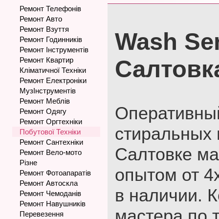
Ремонт Телефонів
Ремонт Авто
Ремонт Взуття
Wash Ser
Ремонт Годинників
Ремонт Інструментів
Ремонт Квартир
Салтовк
Кліматичної Техніки
Ремонт Електроніки
МузІнструментів
Ремонт Меблів
Оперативны
Ремонт Одягу
Ремонт Оргтехніки
стиральных
Побутової Техніки
Ремонт Сантехніки
Салтовке ма
Ремонт Вело-мото
Різне
опытом от 4х
Ремонт Фотоапаратів
Ремонт Автоскла
в наличии. 
Ремонт Чемоданів
Ремонт Навушників
мастера по 
Перевезення