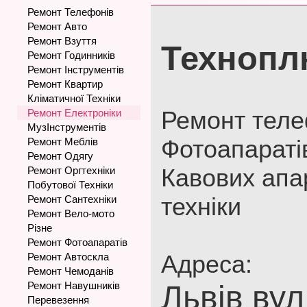
Ремонт Телефонів
Ремонт Авто
Ремонт Взуття
Технопл
Ремонт Годинників
Ремонт Інструментів
Ремонт Квартир
Кліматичної Техніки
Ремонт телеф
Ремонт Електроніки
МузІнструментів
Фотоапаратів
Ремонт Меблів
Ремонт Одягу
Кавових апар
Ремонт Оргтехніки
Побутової Техніки
техніки
Ремонт Сантехніки
Ремонт Вело-мото
Різне
Ремонт Фотоапаратів
Адреса:
Ремонт Автоскла
Ремонт Чемоданів
Ремонт Навушників
Львів вул
Перевезення