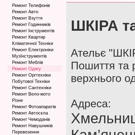
Ремонт Телефонів
Ремонт Авто
Ремонт Взуття
ШКІРА т
Ремонт Годинників
Ремонт Інструментів
Ремонт Квартир
Кліматичної Техніки
Ательє "ШКІ
Ремонт Електроніки
МузІнструментів
Пошиття та 
Ремонт Меблів
Ремонт Одягу
верхнього од
Ремонт Оргтехніки
Побутової Техніки
Ремонт Сантехніки
Ремонт Вело-мото
Адреса:
Різне
Ремонт Фотоапаратів
Ремонт Автоскла
Хмельниц
Ремонт Чемоданів
Ремонт Навушників
Кам’янець
Перевезення