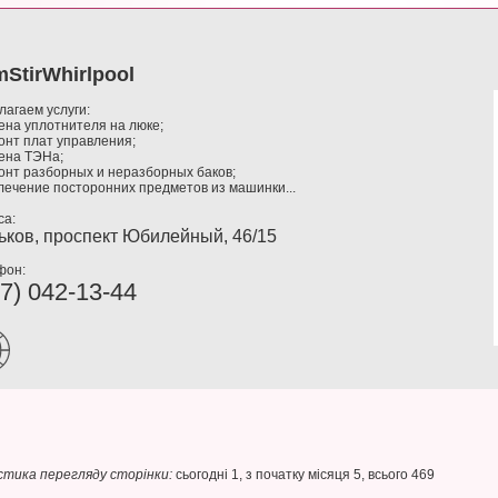
StirWhirlpool
лагаем услуги:
ена уплотнителя на люке;
онт плат управления;
мена ТЭНа;
монт разборных и неразборных баков;
лечение посторонних предметов из машинки...
са:
ьков, проспект Юбилейный, 46/15
фон:
7) 042-13-44
тика перегляду сторінки:
сьогодні 1, з початку місяця 5, всього 469