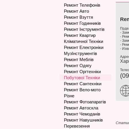
Ремонт Телефонів
Ремонт Авто
Ремонт Взуття
Rem
Ремонт Годинників
Прде
Ремонт Інструментів
- Зам
Ремонт Квартир
- Рем
- За
Кліматичної Техніки
- Ре
Ремонт Електроніки
- Изв
МузІнструментів
Адре
Ремонт Меблів
Хар
Ремонт Одягу
Теле
Ремонт Оргтехніки
(09
Побутової Техніки
Ремонт Сантехніки
Ремонт Вело-мото
Різне
Ремонт Фотоапаратів
Ремонт Автоскла
Ремонт Чемоданів
Ремонт Навушників
Статис
Перевезення