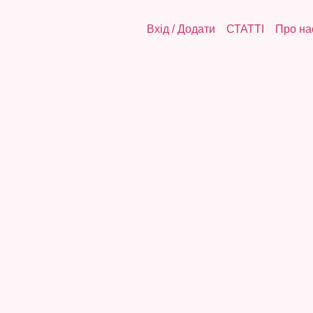
Вхід
/
Додати
СТАТТІ
Про на