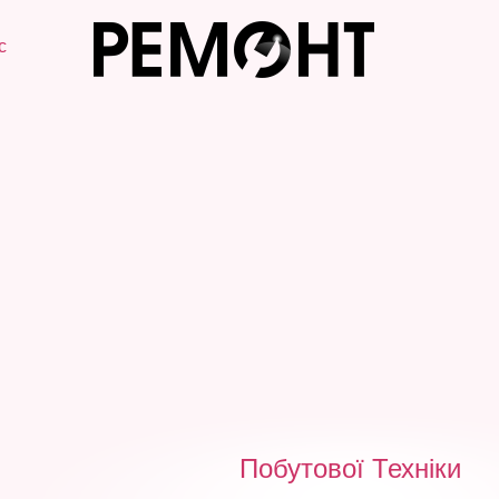
с
Побутової Техніки