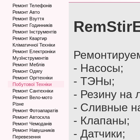
Ремонт Телефонів
Ремонт Авто
Ремонт Взуття
RemStirE
Ремонт Годинників
Ремонт Інструментів
Ремонт Квартир
Кліматичної Техніки
Ремонтируе
Ремонт Електроніки
МузІнструментів
- Насосы;
Ремонт Меблів
Ремонт Одягу
- ТЭНы;
Ремонт Оргтехніки
Побутової Техніки
- Резину на
Ремонт Сантехніки
Ремонт Вело-мото
- Сливные н
Різне
Ремонт Фотоапаратів
- Клапаны;
Ремонт Автоскла
Ремонт Чемоданів
- Датчики;
Ремонт Навушників
Перевезення