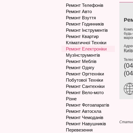
Ремонт Телефонів
Ремонт Авто
Ремонт Взуття
Рем
Ремонт Годинників
Компа
Ремонт Інструментів
будь-
Ремонт Квартир
марок
Кліматичної Техніки
Адре
Ремонт Електроніки
Київ
МузІнструментів
Теле
Ремонт Меблів
(04
Ремонт Одягу
(04
Ремонт Оргтехніки
Побутової Техніки
Ремонт Сантехніки
Ремонт Вело-мото
Різне
Ремонт Фотоапаратів
Ремонт Автоскла
Ремонт Чемоданів
Статис
Ремонт Навушників
Перевезення