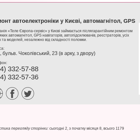
онт автоелектроніки у Києві, автомагнітол, GPS
нія «Теле Європа-сервіс» у Києві займається післягарантійним ремонтом
яких автомагнітол, GPS навігаторів, автопідсилювачів, реєстраторів, усіх
 та моделей, незалежно від складності поломки.
са:
, бульв. Чоколівський, 23 (в арку, з двору)
фон:
4) 332-57-88
4) 332-57-36
тика перегляду сторінки:
сьогодні 2, з початку місяця 8, всього 1179