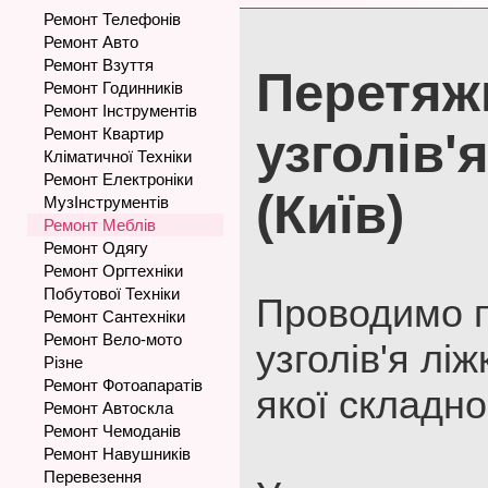
Ремонт Телефонів
Ремонт Авто
Ремонт Взуття
Перетяж
Ремонт Годинників
Ремонт Інструментів
Ремонт Квартир
узголів'
Кліматичної Техніки
Ремонт Електроніки
(Київ)
МузІнструментів
Ремонт Меблів
Ремонт Одягу
Ремонт Оргтехніки
Побутової Техніки
Проводимо 
Ремонт Сантехніки
Ремонт Вело-мото
узголів'я ліж
Різне
Ремонт Фотоапаратів
якої складно
Ремонт Автоскла
Ремонт Чемоданів
Ремонт Навушників
Перевезення