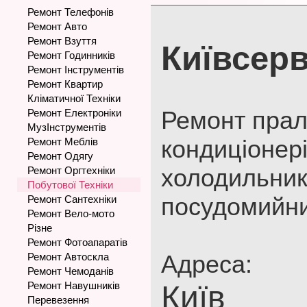
Ремонт Телефонів
Ремонт Авто
Ремонт Взуття
Київсерв
Ремонт Годинників
Ремонт Інструментів
Ремонт Квартир
Кліматичної Техніки
Ремонт прал
Ремонт Електроніки
МузІнструментів
кондиціонері
Ремонт Меблів
Ремонт Одягу
холодильник
Ремонт Оргтехніки
Побутової Техніки
посудомийн
Ремонт Сантехніки
Ремонт Вело-мото
Різне
Ремонт Фотоапаратів
Адреса:
Ремонт Автоскла
Ремонт Чемоданів
Ремонт Навушників
Київ
Перевезення