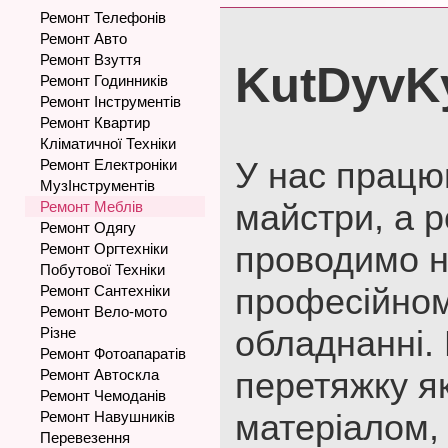
Ремонт Телефонів
Ремонт Авто
Ремонт Взуття
KutDyvK
Ремонт Годинників
Ремонт Інструментів
Ремонт Квартир
Кліматичної Техніки
У нас працю
Ремонт Електроніки
МузІнструментів
майстри, а 
Ремонт Меблів
Ремонт Одягу
проводимо 
Ремонт Оргтехніки
Побутової Техніки
професійном
Ремонт Сантехніки
Ремонт Вело-мото
обладнанні.
Різне
Ремонт Фотоапаратів
перетяжку я
Ремонт Автоскла
Ремонт Чемоданів
матеріалом, 
Ремонт Навушників
Перевезення