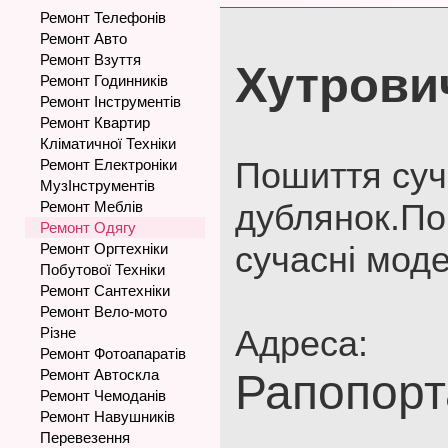
Ремонт Телефонів
Ремонт Авто
Ремонт Взуття
Хутрови
Ремонт Годинників
Ремонт Інструментів
Ремонт Квартир
Кліматичної Техніки
Пошиття суча
Ремонт Електроніки
МузІнструментів
дублянок.По
Ремонт Меблів
Ремонт Одягу
сучасні моде
Ремонт Оргтехніки
Побутової Техніки
Ремонт Сантехніки
Ремонт Вело-мото
Адреса:
Різне
Ремонт Фотоапаратів
Ремонт Автоскла
Рапопорт
Ремонт Чемоданів
Ремонт Навушників
Перевезення